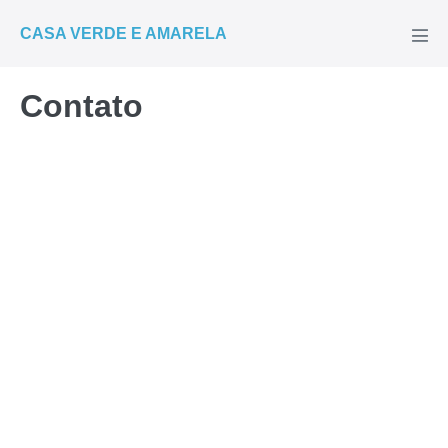
Ir
CASA VERDE E AMARELA
para
Alte
men
o
conteúdo
Contato