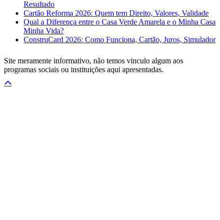
Resultado
Cartão Reforma 2026: Quem tem Direito, Valores, Validade
Qual a Diferença entre o Casa Verde Amarela e o Minha Casa
Minha Vida?
ConstruCard 2026: Como Funciona, Cartão, Juros, Simulador
Site meramente informativo, não temos vinculo algum aos
programas sociais ou instituições aqui apresentadas.
Rolar
para
o
topo