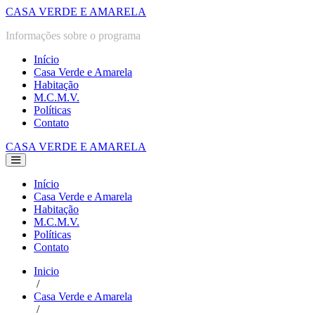
Ir
CASA VERDE E AMARELA
para
Informações sobre o programa
o
conteúdo
Início
Casa Verde e Amarela
Habitação
M.C.M.V.
Políticas
Contato
CASA VERDE E AMARELA
Alternância
menu
Início
Casa Verde e Amarela
Habitação
M.C.M.V.
Políticas
Contato
Inicio
/
Casa Verde e Amarela
/