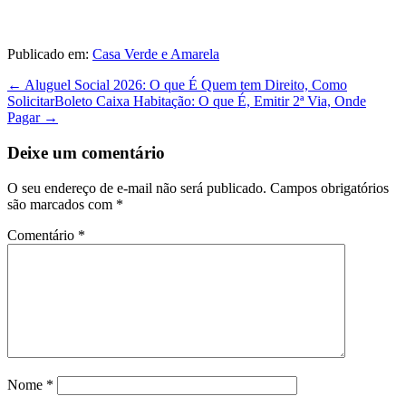
Publicado em:
Casa Verde e Amarela
Navegação
← Aluguel Social 2026: O que É Quem tem Direito, Como
de
Solicitar
Boleto Caixa Habitação: O que É, Emitir 2ª Via, Onde
post
Pagar →
Deixe um comentário
O seu endereço de e-mail não será publicado.
Campos obrigatórios
são marcados com
*
Comentário
*
Nome
*