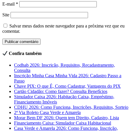
E-mail
*
Site
Salvar meus dados neste navegador para a próxima vez que eu
comentar.
Confira também
Codhab 2026: Inscrição, Requisitos, Recadastramento,
Consulta
Inscrição Minha Casa Minha Vida 2026: Cadastro Passo a
Passo
Chave PIX: O que É, Como Cadastrar, Vantagens do PIX
Cartão Cidadão: Como fazer? Consulta Benefícios
Simulador Caixa 2026: Habitação Caixa, Empréstimo,
Financiamento Imóveis
CDHU 2026: Como Funciona, Inscrições, Requisitos, Sorteio
2ª Via Boleto Casa Verde e Amarela
Morar Bem DF 2026: Quem tem Direito, Cadastro, Lista
Financiamento Caixa: Simulador Caixa Habitacional
Casa Verde e Amarela 2026: Como Funciona, Inscrição,