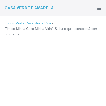
Ir
CASA VERDE E AMARELA
para
Alte
men
o
conteúdo
Inicio
/
Minha Casa Minha Vida
/
Fim do Minha Casa Minha Vida? Saiba o que acontecerá com o
programa